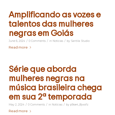
Amplificando as vozes e
talentos das mulheres
negras em Goiás
/
/
/
June 6, 2024
0 Comments
in
Notícias
by
Santila Studio
Read more
Série que aborda
mulheres negras na
música brasileira chega
em sua 2ª temporada
/
/
/
May 2, 2024
0 Comments
in
Notícias
by
p9oe4_8jwofz
Read more