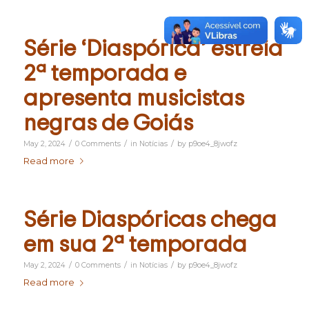
Série ‘Diaspórica’ estreia
2ª temporada e
apresenta musicistas
negras de Goiás
/
/
/
May 2, 2024
0 Comments
in
Notícias
by
p9oe4_8jwofz
Read more
Série Diaspóricas chega
em sua 2ª temporada
/
/
/
May 2, 2024
0 Comments
in
Notícias
by
p9oe4_8jwofz
Read more